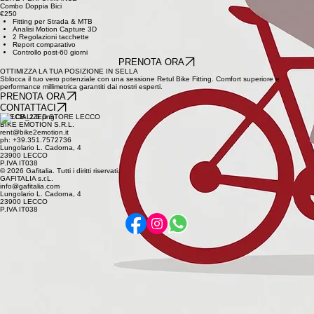
Report tecnico digitale
PRENOTA ORA
ELITE PERFORMANCE
Combo Doppia Bici
€250
Fitting per Strada & MTB
Analisi Motion Capture 3D
2 Regolazioni tacchette
Report comparativo
Controllo post-60 giorni
PRENOTA ORA
OTTIMIZZA LA TUA POSIZIONE IN SELLA
Sblocca il tuo vero potenziale con una sessione Retul Bike Fitting. Comfort superiore e
performance millimetrica garantiti dai nostri esperti.
PRENOTA ORA
CONTATTACI
SPECIALIZED STORE LECCO
BIKE EMOTION S.R.L.
rent@bike2emotion.it
ph: +39.351.7572736
Lungolario L. Cadorna, 4
23900 LECCO
P.IVA IT038
© 2026 Gafitalia. Tutti i diritti riservati.
GAFITALIA s.r.L.
info@gafitalia.com
Lungolario L. Cadorna, 4
23900 LECCO
P.IVA IT038