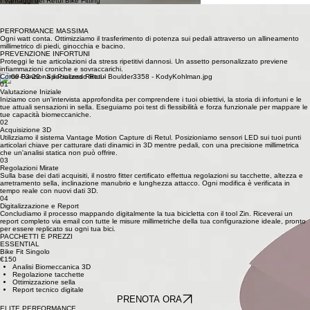
3D che ottimizza la tua posizione in sella per massimizzare il comfort, potenziare le performance
e prevenire gli infortuni. Grazie alla tecnologia motion capture millimetrica, trasformiamo il tuo
modo di pedalare.
I Vantaggi del Retül Bike Fitting
COMFORT TOTALE
Elimina dolori articolari, intorpidimenti e fastidi alla schiena. Una posizione corretta ti permette di
pedalare più a lungo senza sofferenze.
PERFORMANCE MASSIMA
Ogni watt conta. Ottimizziamo il trasferimento di potenza sui pedali attraverso un allineamento
millimetrico di piedi, ginocchia e bacino.
PREVENZIONE INFORTUNI
Proteggi le tue articolazioni da stress ripetitivi dannosi. Un assetto personalizzato previene
infiammazioni croniche e sovraccarichi.
Come Funziona il Processo Retul
01
Valutazione Iniziale
Iniziamo con un'intervista approfondita per comprendere i tuoi obiettivi, la storia di infortuni e le
tue attuali sensazioni in sella. Eseguiamo poi test di flessibilità e forza funzionale per mappare le
tue capacità biomeccaniche.
02
Acquisizione 3D
Utilizziamo il sistema Vantage Motion Capture di Retul. Posizioniamo sensori LED sui tuoi punti
articolari chiave per catturare dati dinamici in 3D mentre pedali, con una precisione millimetrica
che un'analisi statica non può offrire.
03
Regolazioni Mirate
Sulla base dei dati acquisiti, il nostro fitter certificato effettua regolazioni su tacchette, altezza e
arretramento sella, inclinazione manubrio e lunghezza attacco. Ogni modifica è verificata in
tempo reale con nuovi dati 3D.
04
Digitalizzazione e Report
Concludiamo il processo mappando digitalmente la tua bicicletta con il tool Zin. Riceverai un
report completo via email con tutte le misure millimetriche della tua configurazione ideale, pronto
per essere replicato su ogni tua bici.
PACCHETTI E PREZZI
ESSENTIAL
Bike Fit Singolo
€150
Analisi Biomeccanica 3D
Regolazione tacchette
Ottimizzazione sella