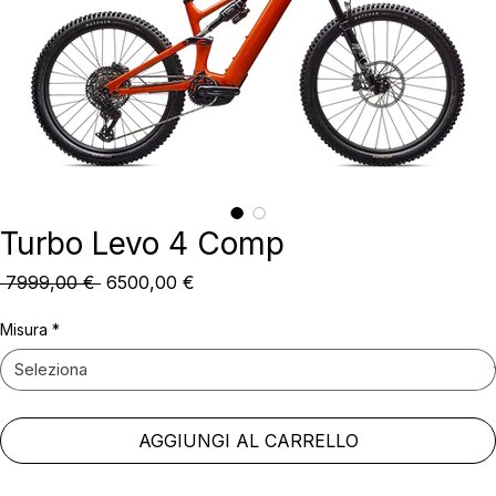
Turbo Levo 4 Comp
Prezzo
Prezzo
 7999,00 € 
6500,00 €
regolare
scontato
Misura
*
AGGIUNGI AL CARRELLO